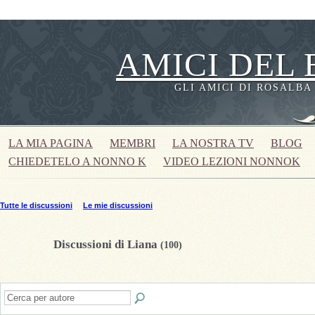
AMICI DEL 
GLI AMICI DI ROSALBA
LA MIA PAGINA
MEMBRI
LA NOSTRA TV
BLOG
CHIEDETELO A NONNO K
VIDEO LEZIONI NONNOK
Tutte le discussioni
Le mie discussioni
Discussioni di Liana
(100)