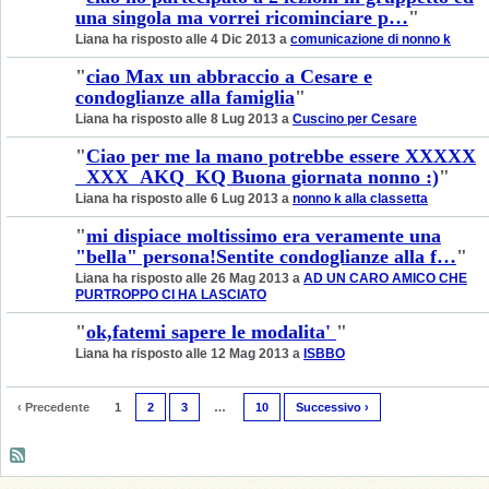
una singola ma vorrei ricominciare p…
"
Liana ha risposto alle 4 Dic 2013 a
comunicazione di nonno k
"
ciao Max un abbraccio a Cesare e
condoglianze alla famiglia
"
Liana ha risposto alle 8 Lug 2013 a
Cuscino per Cesare
"
Ciao per me la mano potrebbe essere XXXXX
XXX AKQ KQ Buona giornata nonno :)
"
Liana ha risposto alle 6 Lug 2013 a
nonno k alla classetta
"
mi dispiace moltissimo era veramente una
"bella" persona!Sentite condoglianze alla f…
"
Liana ha risposto alle 26 Mag 2013 a
AD UN CARO AMICO CHE
PURTROPPO CI HA LASCIATO
"
ok,fatemi sapere le modalita'
"
Liana ha risposto alle 12 Mag 2013 a
ISBBO
‹ Precedente
1
2
3
…
10
Successivo ›