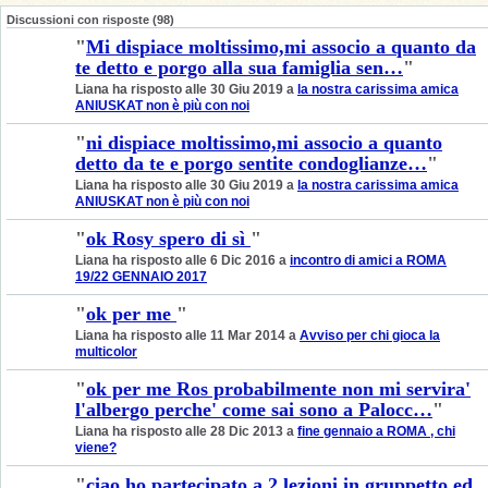
Discussioni con risposte (98)
"
Mi dispiace moltissimo,mi associo a quanto da
te detto e porgo alla sua famiglia sen…
"
Liana ha risposto alle 30 Giu 2019 a
la nostra carissima amica
ANIUSKAT non è più con noi
"
ni dispiace moltissimo,mi associo a quanto
detto da te e porgo sentite condoglianze…
"
Liana ha risposto alle 30 Giu 2019 a
la nostra carissima amica
ANIUSKAT non è più con noi
"
ok Rosy spero di sì
"
Liana ha risposto alle 6 Dic 2016 a
incontro di amici a ROMA
19/22 GENNAIO 2017
"
ok per me
"
Liana ha risposto alle 11 Mar 2014 a
Avviso per chi gioca la
multicolor
"
ok per me Ros probabilmente non mi servira'
l'albergo perche' come sai sono a Palocc…
"
Liana ha risposto alle 28 Dic 2013 a
fine gennaio a ROMA , chi
viene?
"
ciao ho partecipato a 2 lezioni in gruppetto ed