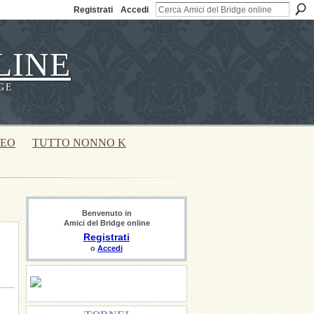
Registrati
Accedi
LINE
GE
DEO
TUTTO NONNO K
Benvenuto in
Amici del Bridge online
Registrati
o
Accedi