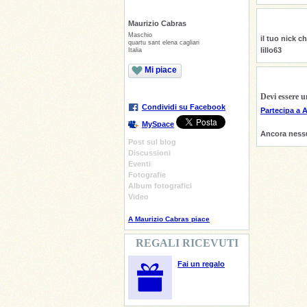
Maurizio Cabras
Maschio
il tuo nick 
quartu sant elena cagliari
lillo63
Italia
Mi piace
Devi essere 
Condividi su Facebook
Partecipa a 
MySpace
Ancora nes
Post sul blog
Discussioni
Eventi
Fotografie
Album fotografici
Video
A Maurizio Cabras piace
REGALI RICEVUTI
Fai un regalo