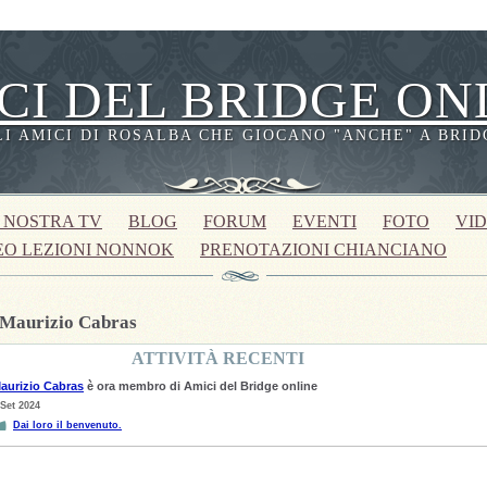
CI DEL BRIDGE ON
LI AMICI DI ROSALBA CHE GIOCANO "ANCHE" A BRID
 NOSTRA TV
BLOG
FORUM
EVENTI
FOTO
VI
EO LEZIONI NONNOK
PRENOTAZIONI CHIANCIANO
 Maurizio Cabras
ATTIVITÀ RECENTI
aurizio Cabras
è ora membro di Amici del Bridge online
 Set 2024
Dai loro il benvenuto.