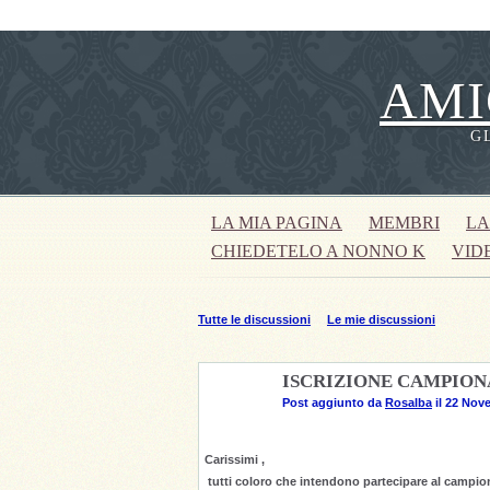
AMI
G
LA MIA PAGINA
MEMBRI
LA
CHIEDETELO A NONNO K
VID
Tutte le discussioni
Le mie discussioni
ISCRIZIONE CAMPION
Post aggiunto da
Rosalba
il 22 Nov
Carissimi ,
tutti coloro che intendono partecipare al campion