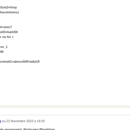
lizia3+thay
carba+mimmuz
54+sten7
si43+batti50
 ne fer +
sso_1
i46
retta51+alerus509+lalla19
e
su
22 Novembre 2023 a 19:20
quale aggregarmi. Nickname Blowblow.