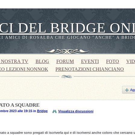
CI DEL BRIDGE ON
LI AMICI DI ROSALBA CHE GIOCANO "ANCHE" A BRID
 NOSTRA TV
BLOG
FORUM
EVENTI
FOTO
VI
EO LEZIONI NONNOK
PRENOTAZIONI CHIANCIANO
Agg
ATO A SQUADRE
embre 2023 alle 19:15 in
Bridge
Visualizza discussioni
ato a squadre sono pregati di iscriverla qui e di iscriversi anche coloro che cercano 