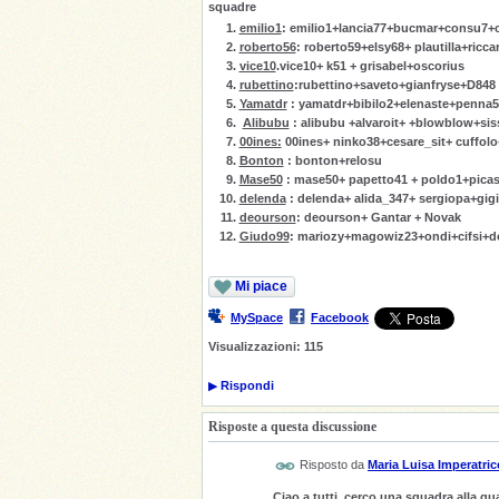
squadre
emilio1
: emilio1+lancia77+bucmar+consu7+c
roberto56
: roberto59+elsy68+ plautilla+ric
vice10
.vice10+ k51 + grisabel+oscorius
rubettino
:rubettino+saveto+gianfryse+D848
Yamatdr
: yamatdr+bibilo2+elenaste+penna
Alibubu
: alibubu +alvaroit+ +blowblow+sis
00ines:
00ines+ ninko38+cesare_sit+ cuffolo+
Bonton
: bonton+relosu
Mase50
: mase50+ papetto41 + poldo1+pica
delenda
: delenda+ alida_347+ sergiopa+gig
deourson
: deourson+ Gantar + Novak
Giudo99
: mariozy+magowiz23+ondi+cifsi+do
Mi piace
MySpace
Facebook
Visualizzazioni:
115
▶
Rispondi
Risposte a questa discussione
Risposto da
Maria Luisa Imperatric
Ciao a tutti, cerco una squadra alla 