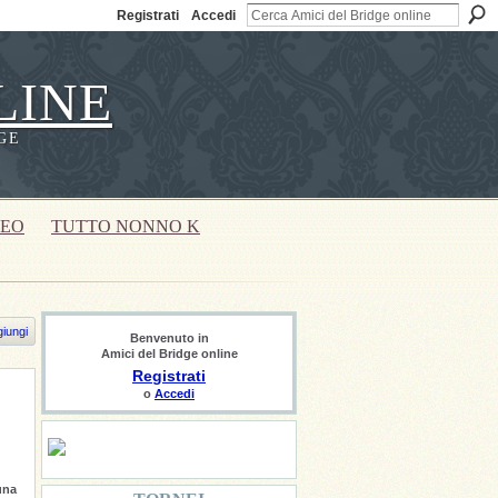
Registrati
Accedi
LINE
GE
DEO
TUTTO NONNO K
iungi
Benvenuto in
Amici del Bridge online
Registrati
o
Accedi
una