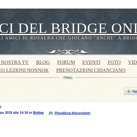
CI DEL BRIDGE ON
LI AMICI DI ROSALBA CHE GIOCANO "ANCHE" A BRID
 NOSTRA TV
BLOG
FORUM
EVENTI
FOTO
VI
EO LEZIONI NONNOK
PRENOTAZIONI CHIANCIANO
Agg
o
io 2019 alle 14:16 in
Bridge
Visualizza discussioni