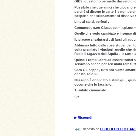
GIB? questo no permette davvero di 
Possibile che due amici che giocano se
perchè si dicono le carte ? e non perc
sospetto che stranamente si dissolve se
LI tutti santi, perfetti .
Comunque caro Giuseppe mi spiace ma no
Quelle che vedo cambiato è il senso di 
IL piacere si salutarsi , di farsi gli augur
Abbiamo fatto delle cose stupende , t
volta premiato i vincitori quello che r
Paolo il ragazzo dell'Aquila , e tanto a
Quindi i tornei ,oltre ad essere tornei s
servivano anche per sensibilizzare tut
Caro Giuseppe , tutti noi siamo amanti
onesto solo lui.
Nessuno è obbligato a stare qui , quin
occorre che lo faccia io,
Ti saluto caramente
ros
▶
Rispondi
Risposto da
LEOPOLDO LUCCARE