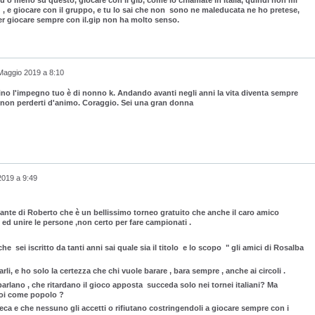
ù o meno su questo, giocare con il gib, come lo chiamate in Italia, quindi non mi
a , e giocare con il gruppo, e tu lo sai che non sono ne maleducata ne ho pretese,
er giocare sempre con il.gip non ha molto senso.
Maggio 2019 a 8:10
ino l'impegno tuo è di nonno k. Andando avanti negli anni la vita diventa sempre
tu non perderti d'animo. Coraggio. Sei una gran donna
2019 a 9:49
ante di Roberto che è un bellissimo torneo gratuito che anche il caro amico
 ed unire le persone ,non certo per fare campionati .
e sei iscritto da tanti anni sai quale sia il titolo e lo scopo " gli amici di Rosalba
rli, e ho solo la certezza che chi vuole barare , bara sempre , anche ai circoli .
si parlano , che ritardano il gioco apposta succeda solo nei tornei italiani? Ma
noi come popolo ?
eca e che nessuno gli accetti o rifiutano costringendoli a giocare sempre con i