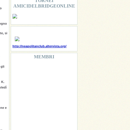
TORNEI
AMICIDELBRIDGEONLINE
lo
segno
te, si
http://neapolitanclub.altervista.org/
MEMBRI
gli
 K.
oledì
one e