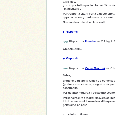
Ciao Ros,
grazie per tutto quello che fai. Ti espr
"Magistralis".
Purtroppo la vita ti porta a dover effe
appena posso guardo tutte le lezioni.
Non mollare, ciao Leo luccarelli
▶
Rispondi
Risposto da
Rosalba
su
20 Maggio 
GRAZIE AMICI
▶
Rispondi
Risposto da
Mauro Guerrini
su
21 M
Salve,
credo che tu abbia ragione e come sugg
(perlomeno) sei mesi, magari anticipand
accettabile.
Per quanto riguarda il sostegno econ
Personalmente gradirei ricevere ad ini
inizio anno trovi il tesoriere all'ingr
pensiamo ad altro.
un saluto, Mauro