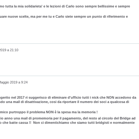
imo tutta la mia solidarieta' e le lezioni di Carlo sono sempre bellissime e sempre
ttuare nuove scelte, ma per me tu e Carlo siete sempre un punto di riferimento e
2019 a 21:10
aggio 2019 a 9:24
erito nel 2017 ri suggerisco di eliminare d'ufficio tutti i nick che NON accedono da
o una mail di disattivazione, cosi da riportare il numero dei soci a qualcosa di
omico purtroppo il problema NON è la spesa ma la memoria !
zio anno una mail di promemoria per il pagamento, del resto al circolo del Bridge ad
esso che batte cassa !! Non ci dimentichiamo che siamo tutti bridgisti e normalmente