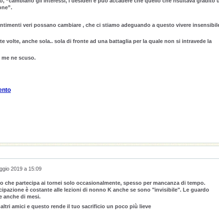
“cambiano gli interessi, i desideri e può accadere che quello che risultava gradito 
one”.
entimenti veri possano cambiare , che ci stiamo adeguando a questo vivere insensibil
 volte, anche sola.. sola di fronte ad una battaglia per la quale non si intravede la
 me ne scuso.
ento
ggio 2019 a 15:09
o che partecipa ai tornei solo occasionalmente, spesso per mancanza di tempo.
ecipazione è costante alle lezioni di nonno K anche se sono "invisibile". Le guardo
 e anche di mesi.
tri amici e questo rende il tuo sacrificio un poco più lieve