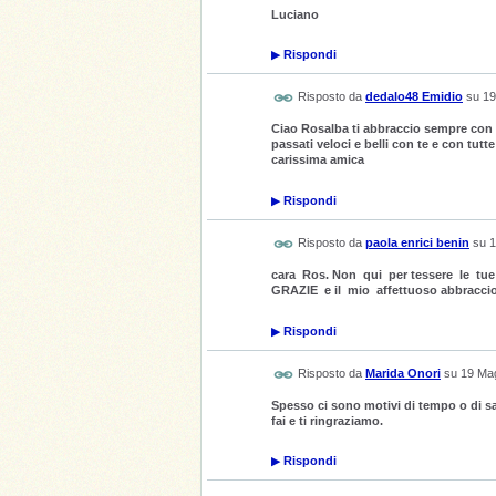
Luciano
▶
Rispondi
Risposto da
dedalo48 Emidio
su
19
Ciao Rosalba ti abbraccio sempre con t
passati veloci e belli con te e con tutt
carissima amica
▶
Rispondi
Risposto da
paola enrici benin
su
1
cara Ros. Non qui per tessere le tue 
GRAZIE e il mio affettuoso abbracci
▶
Rispondi
Risposto da
Marida Onori
su
19 Mag
Spesso ci sono motivi di tempo o di sa
fai e ti ringraziamo.
▶
Rispondi