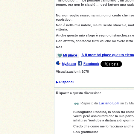
“fisiologico”…” Le persone cambiano”, mi dicono, 
tempo, ora non lo sia più … devi fartene una ragi
No, non voglio rassegnarmi, non ci credo che i s
egoistico .
Non è nella mia indole, ma mi sento stanca e, molte
vittoria.
Anche questo mio sfogo è segno di stanchezza e
Con affetto, abbraccio tutti Voi che mi avete letto
Ros
A 8 membri piace questo elem
Mi piace
MySpace
Facebook
Visualizzazioni:
1078
▶
Rispondi
Risposte a questa discussione
Risposto da
Luciano Lolli
su
19 Ma
Buongiorno Rosalba, io sono fra color
Vorrei però assicurarti che la mia part
infatti su Youtube a distanza di giorni
Credo che come me lo facciano anche al
Con gratitudine