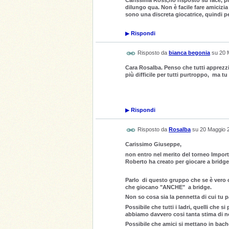
Carissima Ross,ho risposto su face, pi
dilungo qua. Non è facile fare amicizi
sono una discreta giocatrice, quindi p
▶
Rispondi
Risposto da
bianca begonia
su
20 
Cara Rosalba. Penso che tutti apprezz
più difficile per tutti purtroppo, ma 
▶
Rispondi
Risposto da
Rosalba
su
20 Maggio 
Carissimo Giuseppe,
non entro nel merito del torneo Import
Roberto ha creato per giocare a bridge
Parlo di questo gruppo che se è vero ch
che giocano "ANCHE" a bridge.
Non so cosa sia la pennetta di cui tu pa
Possibile che tutti i ladri, quelli che 
abbiamo davvero cosi tanta stima di 
Possibile che amici si mettano in bach