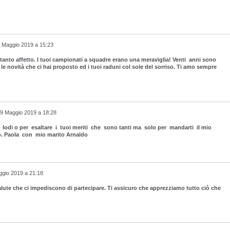
 Maggio 2019 a 15:23
anto affetto. I tuoi campionati a squadre erano una meraviglia! Venti anni sono
e le novità che ci hai proposto ed i tuoi raduni col sole del sorriso. Ti amo sempre
9 Maggio 2019 a 18:28
lodi o per esaltare i tuoi meriti che sono tanti ma solo per mandarti il mio
o. Paola con mio marito Arnaldo
gio 2019 a 21:18
lute che ci impediscono di partecipare. Ti assicuro che apprezziamo tutto ciò che