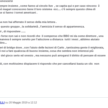
conoscersi
mpre insieme , come fanno al circolo live , se capita qui e per caso vincono è
hè magari conoscono bene il loro sistema ecc.... c'è sempre questo clima di
 si fanno i tornei americani .
n hai afferrato il senso della mia lettera .
questo gruppo , la solidarietà , l'amicizia il senso di appartenenza.
i , di rispondere ......
u forse non sai o non ricordi che il compenso che BBO mi da come direttore , una
imaneva è sempre servito per l'adozione a distanza tutti i mesi , abbimo aiutato
ltro...
eri di bridge dove , con l'aiuto delle lezioni di Carlo , tantissima gente è migliorata,
ti noi a fare qualcosa di buono insieme, cosa che sembra non interessi più
 del gioco serio ed onesto , ma nessuno può arrogarsi il diritto di pensare di essere
di, con moltissimo dispiacere ti rispondo che per cancellarsi basta un clic non
LLI
su
20 Maggio 2019 a 12:12