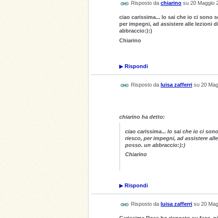
Risposto da
chiarino
su
20 Maggio 
ciao carissima... lo sai che io ci son
per impegni, ad assistere alle lezioni
abbraccio:):)
Chiarino
▶
Rispondi
Risposto da
luisa zafferri
su
20 Mag
chiarino ha detto:
ciao carissima... lo sai che io ci s
riesco, per impegni, ad assistere al
posso. un abbraccio:):)
Chiarino
▶
Rispondi
Risposto da
luisa zafferri
su
20 Mag