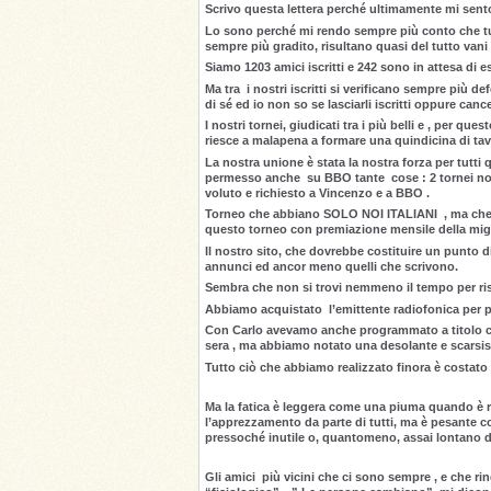
Scrivo questa lettera perché ultimamente mi sent
Lo sono perché mi rendo sempre più conto che tutto
sempre più gradito, risultano quasi del tutto vani e 
Siamo 1203 amici iscritti e 242 sono in attesa di e
Ma tra i nostri iscritti si verificano sempre più 
di sé ed io non so se lasciarli iscritti oppure canc
I nostri tornei, giudicati tra i più belli e , per qu
riesce a malapena a formare una quindicina di tav
La nostra unione è stata la nostra forza per tutti q
permesso anche su BBO tante cose : 2 tornei nost
voluto e richiesto a Vincenzo e a BBO .
Torneo che abbiano SOLO NOI ITALIANI , ma che 
questo torneo con premiazione mensile della mig
Il nostro sito, che dovrebbe costituire un punto 
annunci ed ancor meno quelli che scrivono.
Sembra che non si trovi nemmeno il tempo per rispo
Abbiamo acquistato l’emittente radiofonica per pot
Con Carlo avevamo anche programmato a titolo comp
sera , ma abbiamo notato una desolante e scarsi
Tutto ciò che abbiamo realizzato finora è costato 
Ma la fatica è leggera come una piuma quando è ri
l’apprezzamento da parte di tutti, ma è pesante 
pressoché inutile o, quantomeno, assai lontano da
Gli amici più vicini che ci sono sempre , e che ri