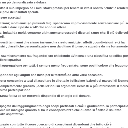
o un pò demoralizzata e delusa
 il mio impegno ed i miei sforzi profusi per tenere in vita il nostro “club” e render
privi dei risultati sperati.
ssere accettati
defezioni; molti amici (o presunti tali), spariscono improvvisamente senza lasciare più 
ellarli e dare il posto a 242 che sono in attesa
esto, imitati da molti, vengono ultimamente pressoché disertati tanto che, il più delle vol
oli.
uesti tanti anni che siamo insieme, ha creato amicizie , affetti , condivisioni e ci ha
ri , classifiche personalizzate e non da ultimo il torneo a squadre da me fortemente
sta miseramente naufragando( sto chiedendo aVincenzo una classifica specifica per
liore squadra)
di aggregazione per tutti, è sempre meno frequentato; sono pochi coloro che leggono 
ndere agli auguri che invio per le festività od altre varie occasioni.
er consentire a tutti di ascoltare in diretta le bellissime lezioni del martedì di Nonno
letamente gratuito , delle lezioni su argomenti richiesti o più interessanti il merc
ssima partecipazione
tanta fatica ed un notevole dispendio di energie e di denaro.
pagata dal raggiungimento degli scopi prefissati e cioè il gradimento, la partecipazi
come un macigno quando si ha la consapevolezza che quanto si è fatto è risultato
lle aspettative.
ngrazio con tutto il cuore , cercano di consolarmi dicendomi che tutto ciò è