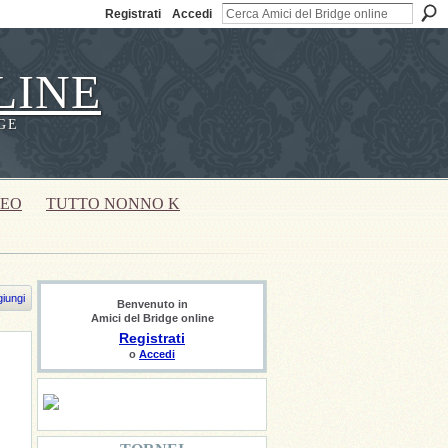
Registrati
Accedi
LINE
GE
DEO
TUTTO NONNO K
iungi
Benvenuto in
Amici del Bridge online
Registrati
o
Accedi