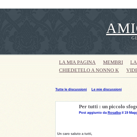
AMI
G
LA MIA PAGINA
MEMBRI
LA
CHIEDETELO A NONNO K
VID
Tutte le discussioni
Le mie discussioni
Per tutti : un piccolo sfog
Post aggiunto da
Rosalba
il 19 Magg
Un caro saluto a tutti,