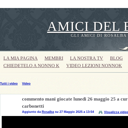
AMICI DEL 
GLI AMICI DI ROSALBA
LA MIA PAGINA
MEMBRI
LA NOSTRA TV
BLOG
CHIEDETELO A NONNO K
VIDEO LEZIONI NONNOK
Tutti i video
Video
commento mani giocate lunedi 26 maggio 25 a cura
carbonetti
Aggiunto da
Rosalba
su 27 Maggio 2025 a 13:54
Visualizza vide