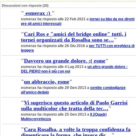
Discussioni con risposte (20)
"
esmerax :)
"
esmerax ha risposto alle 22 Feb 2021 a
tornei su bbo da me diretti
pre gli amici interessati
"
Cari Ros e "amici del bridge online" tutti, i
tornei organizzati da Rosalba sono se…
"
esmerax ha risposto alle 26 Giu 2016 a
per TUTTI con preghiera di
leggere
"
Davvero un grande dolore. :( esme
"
esmerax ha risposto alle 4 Lug 2013 a
un altro grande dolore :
DEL PIERO non è più con noi
"
un abbraccio, esme
"
esmerax ha risposto alle 29 Gen 2013 a
sentite condoglianze
all'amico dedalo
"
Vi sugerisco questo articolo di Paolo Garrisi
sulla multicolor che tratta della tec…
"
esmerax ha risposto alle 25 Gen 2013 a
Il 2Quadri
Multiscorrettezza
"
Cara Rosalba, a volte la troppa confidenza fa
dimenticare la forma, che invece dic…
"