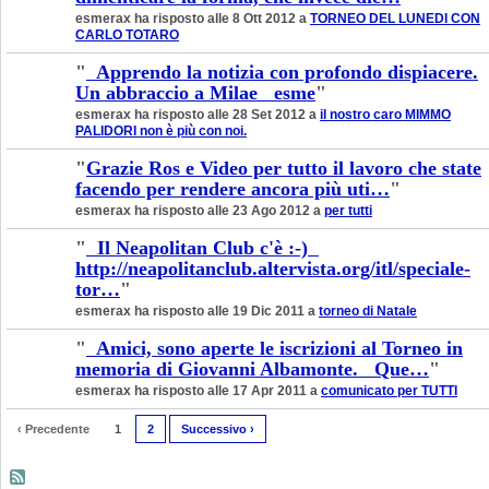
esmerax ha risposto alle 8 Ott 2012 a
TORNEO DEL LUNEDI CON
CARLO TOTARO
"
Apprendo la notizia con profondo dispiacere.
Un abbraccio a Milae esme
"
esmerax ha risposto alle 28 Set 2012 a
il nostro caro MIMMO
PALIDORI non è più con noi.
"
Grazie Ros e Video per tutto il lavoro che state
facendo per rendere ancora più uti…
"
esmerax ha risposto alle 23 Ago 2012 a
per tutti
"
Il Neapolitan Club c'è :-)
http://neapolitanclub.altervista.org/itl/speciale-
tor…
"
esmerax ha risposto alle 19 Dic 2011 a
torneo di Natale
"
Amici, sono aperte le iscrizioni al Torneo in
memoria di Giovanni Albamonte. Que…
"
esmerax ha risposto alle 17 Apr 2011 a
comunicato per TUTTI
‹ Precedente
1
2
Successivo ›